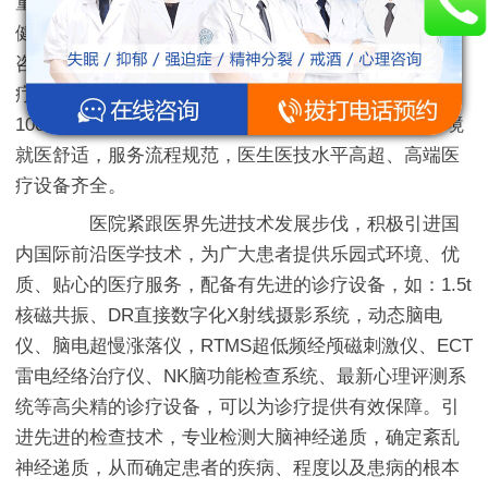
童医院」是由卫健委审批建设的集科研、医疗、康复、
健康管理于一体的脑科医院，重点开设儿科、儿童心理
咨询等核心诊疗科室。医院在师资力量、前沿技术、诊
疗设备以及治疗理念同步于国内知名医院，建筑面积达
10000余平方米，开设住院病房床位200余张，医院环境
就医舒适，服务流程规范，医生医技水平高超、高端医
疗设备齐全。
医院紧跟医界先进技术发展步伐，积极引进国
内国际前沿医学技术，为广大患者提供乐园式环境、优
质、贴心的医疗服务，配备有先进的诊疗设备，如：1.5t
核磁共振、DR直接数字化X射线摄影系统，动态脑电
仪、脑电超慢涨落仪，RTMS超低频经颅磁刺激仪、ECT
雷电经络治疗仪、NK脑功能检查系统、最新心理评测系
统等高尖精的诊疗设备，可以为诊疗提供有效保障。引
进先进的检查技术，专业检测大脑神经递质，确定紊乱
神经递质，从而确定患者的疾病、程度以及患病的根本