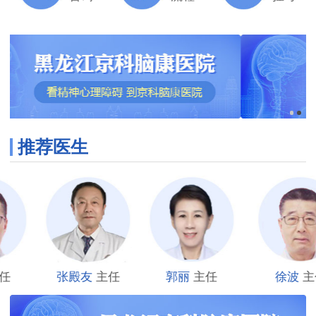
推荐医生
徐波
主任
张殿友
主任
郭丽
主任