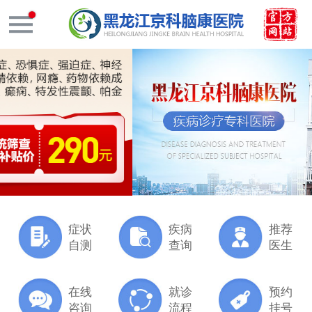
症状
疾病
推荐
自测
查询
医生
在线
就诊
预约
咨询
流程
挂号