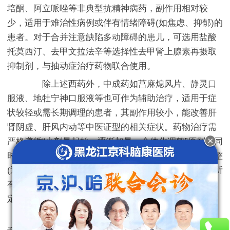
培酮、阿立哌唑等非典型抗精神病药，副作用相对较
少，适用于难治性病例或伴有情绪障碍(如焦虑、抑郁)的
患者。对于合并注意缺陷多动障碍的患儿，可选用盐酸
托莫西汀、去甲文拉法辛等选择性去甲肾上腺素再摄取
抑制剂，与抽动症治疗药物联合使用。
除上述西药外，中成药如菖麻熄风片、静灵口
服液、地牡宁神口服液等也可作为辅助治疗，适用于症
状较轻或需长期调理的患者，其副作用较小，能改善肝
肾阴虚、肝风内动等中医证型的相关症状。药物治疗需
严格遵循“小剂量起始、逐渐加量、个体化调整”原则，同
时配合心理治疗(如行为疗法、家庭干预)和生活方式调整
(避免过度紧张、减少咖啡因摄入)，以达到最佳疗效。所
有用药均需在专科医生指导下进行，密切监测副作用并
定期复查。
黑龙江京科儿童医院「哈尔滨儿童医院京科儿